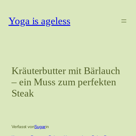
Zum
Inhalt
Yoga is ageless
springen
Kräuterbutter mit Bärlauch
– ein Muss zum perfekten
Steak
Verfasst von
Sugar
in