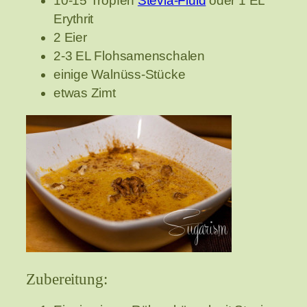
10-15 Tropfen
Stevia-Fluid
oder 1 EL
Erythrit
2 Eier
2-3 EL Flohsamenschalen
einige Walnüss-Stücke
etwas Zimt
Zubereitung: