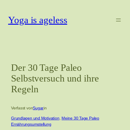
Zum
Inhalt
Yoga is ageless
springen
Der 30 Tage Paleo
Selbstversuch und ihre
Regeln
Verfasst von
Sugar
in
Grundlagen und Motivation
, 
Meine 30 Tage Paleo
Ernährungsumstellung