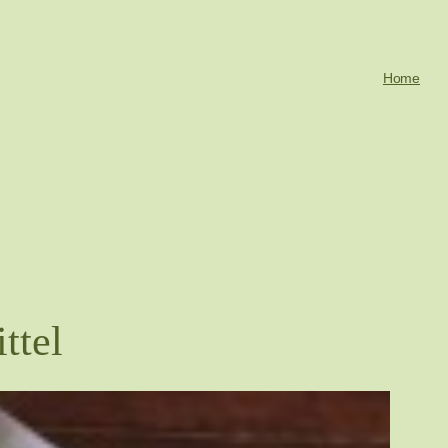
Home
ttel