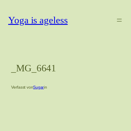
Zum
Inhalt
Yoga is ageless
springen
_MG_6641
Verfasst von
Sugar
in