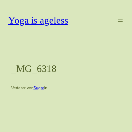
Zum
Inhalt
Yoga is ageless
springen
_MG_6318
Verfasst von
Sugar
in