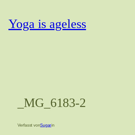
Zum
Inhalt
Yoga is ageless
springen
_MG_6183-2
Verfasst von
Sugar
in