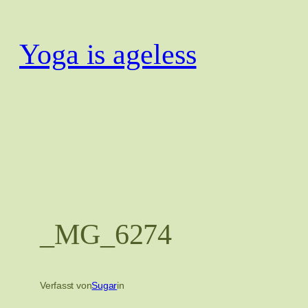
Zum
Inhalt
Yoga is ageless
springen
_MG_6274
Verfasst von
Sugar
in