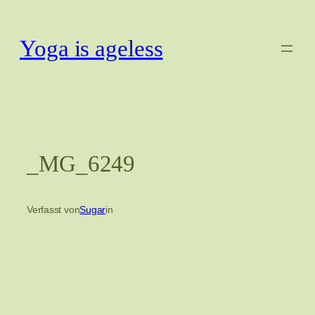
Zum
Inhalt
Yoga is ageless
springen
_MG_6249
Verfasst von
Sugar
in