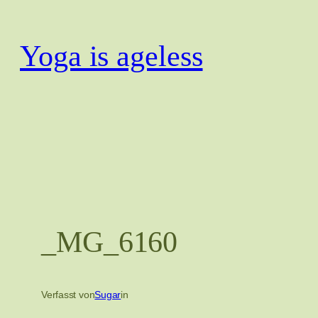
Zum
Inhalt
Yoga is ageless
springen
_MG_6160
Verfasst von
Sugar
in