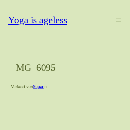
Zum
Inhalt
Yoga is ageless
springen
_MG_6095
Verfasst von
Sugar
in