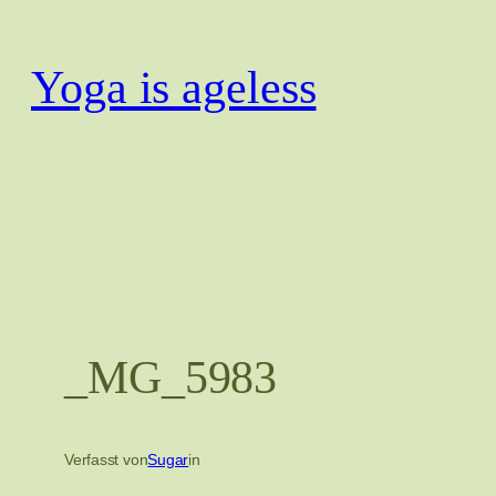
Zum
Inhalt
Yoga is ageless
springen
_MG_5983
Verfasst von
Sugar
in