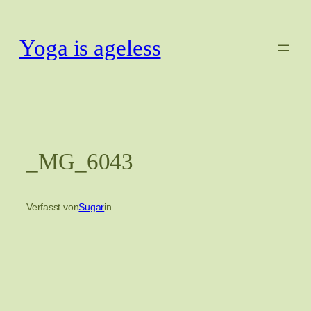
Zum
Inhalt
Yoga is ageless
springen
_MG_6043
Verfasst von
Sugar
in