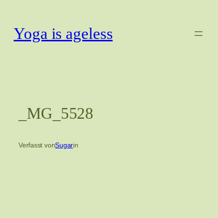
Zum
Inhalt
Yoga is ageless
springen
_MG_5528
Verfasst von
Sugar
in