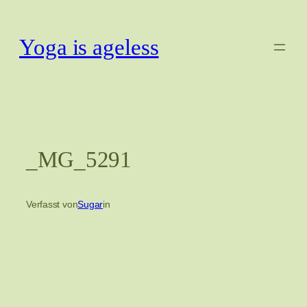
Zum
Inhalt
Yoga is ageless
springen
_MG_5291
Verfasst von
Sugar
in