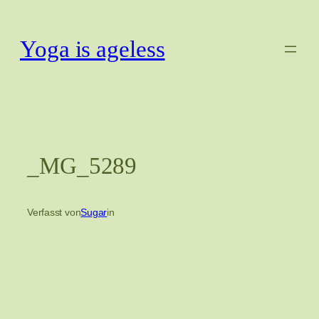
Zum
Inhalt
Yoga is ageless
springen
_MG_5289
Verfasst von
Sugar
in