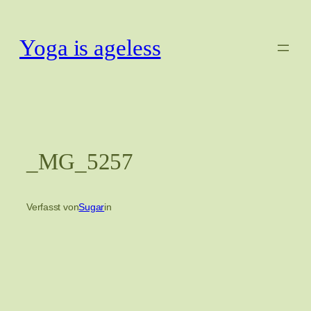
Zum
Inhalt
Yoga is ageless
springen
_MG_5257
Verfasst von
Sugar
in