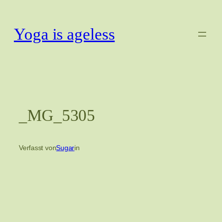
Zum
Inhalt
Yoga is ageless
springen
_MG_5305
Verfasst von
Sugar
in