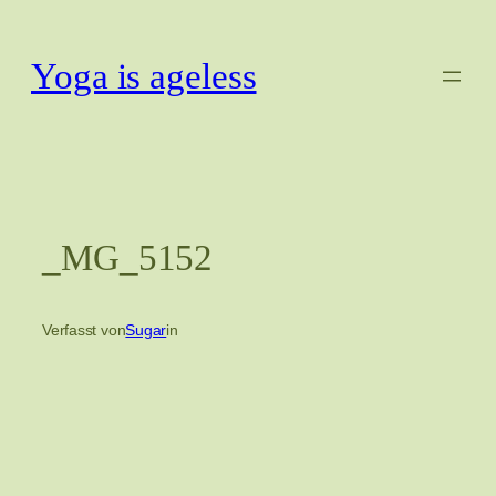
Zum
Inhalt
Yoga is ageless
springen
_MG_5152
Verfasst von
Sugar
in