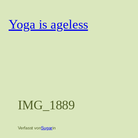
Zum
Inhalt
Yoga is ageless
springen
IMG_1889
Verfasst von
Sugar
in