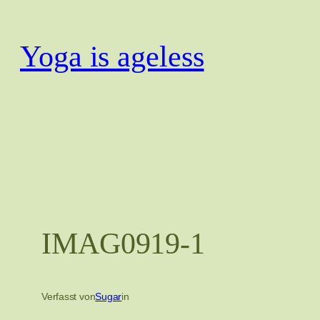
Zum
Inhalt
Yoga is ageless
springen
IMAG0919-1
Verfasst von
Sugar
in