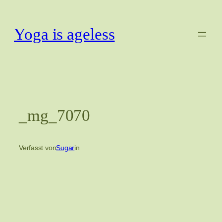
Zum
Inhalt
Yoga is ageless
springen
_mg_7070
Verfasst von
Sugar
in