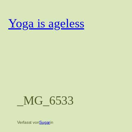
Zum
Inhalt
Yoga is ageless
springen
_MG_6533
Verfasst von
Sugar
in