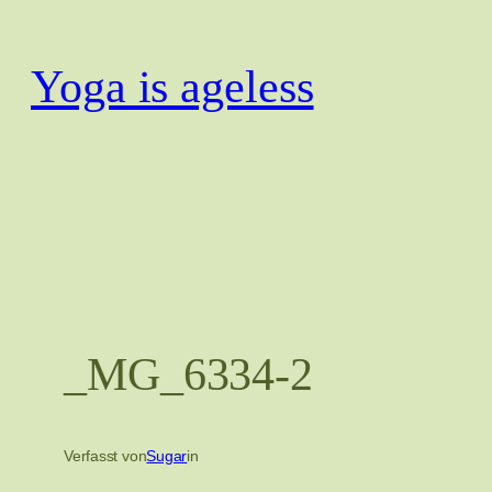
Zum
Inhalt
Yoga is ageless
springen
_MG_6334-2
Verfasst von
Sugar
in