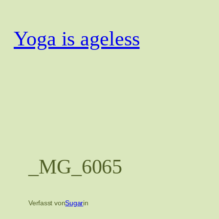
Zum
Inhalt
Yoga is ageless
springen
_MG_6065
Verfasst von
Sugar
in