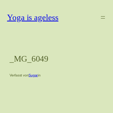
Zum
Inhalt
Yoga is ageless
springen
_MG_6049
Verfasst von
Sugar
in