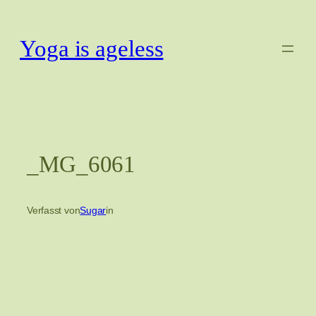
Zum
Inhalt
Yoga is ageless
springen
_MG_6061
Verfasst von
Sugar
in