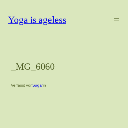
Zum
Inhalt
Yoga is ageless
springen
_MG_6060
Verfasst von
Sugar
in