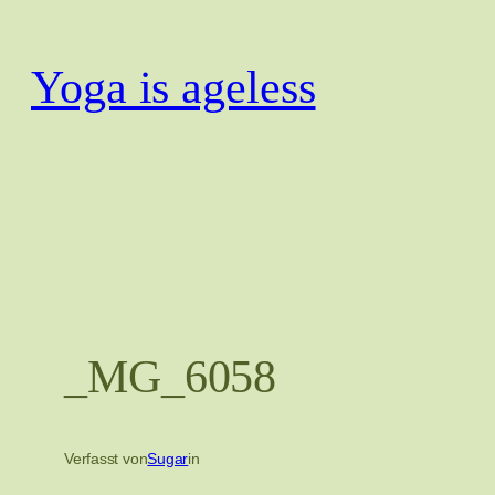
Zum
Inhalt
Yoga is ageless
springen
_MG_6058
Verfasst von
Sugar
in