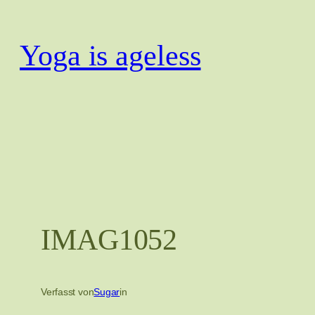
Zum
Inhalt
Yoga is ageless
springen
IMAG1052
Verfasst von
Sugar
in