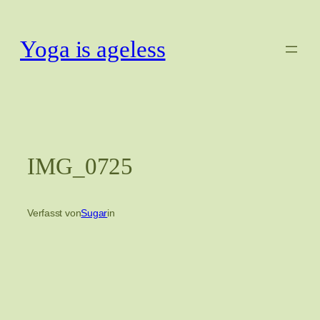
Zum
Inhalt
Yoga is ageless
springen
IMG_0725
Verfasst von
Sugar
in