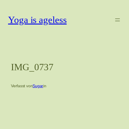
Zum
Inhalt
Yoga is ageless
springen
IMG_0737
Verfasst von
Sugar
in