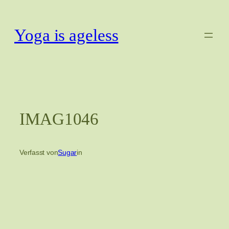
Zum
Inhalt
Yoga is ageless
springen
IMAG1046
Verfasst von
Sugar
in