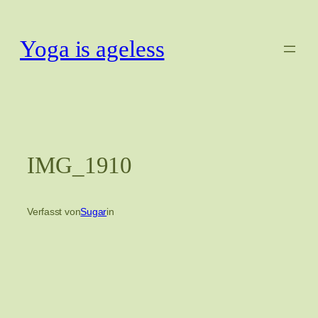
Zum
Inhalt
Yoga is ageless
springen
IMG_1910
Verfasst von
Sugar
in