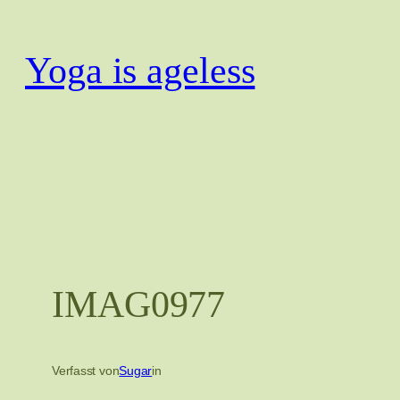
Zum
Inhalt
Yoga is ageless
springen
IMAG0977
Verfasst von
Sugar
in