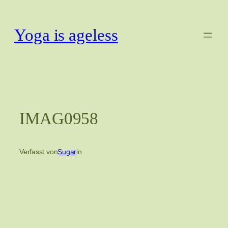
Zum
Inhalt
Yoga is ageless
springen
IMAG0958
Verfasst von
Sugar
in