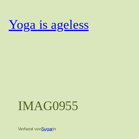
Zum
Inhalt
Yoga is ageless
springen
IMAG0955
Verfasst von
Sugar
in