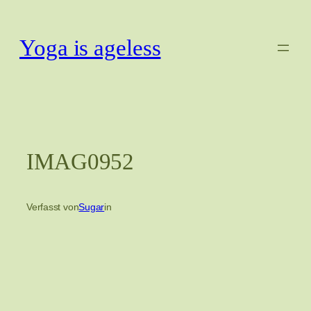
Zum
Inhalt
Yoga is ageless
springen
IMAG0952
Verfasst von
Sugar
in