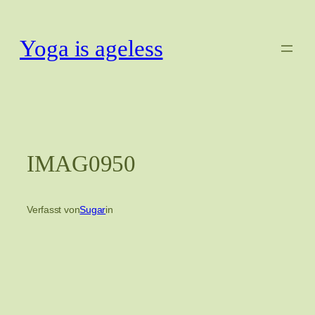
Zum
Inhalt
Yoga is ageless
springen
IMAG0950
Verfasst von
Sugar
in