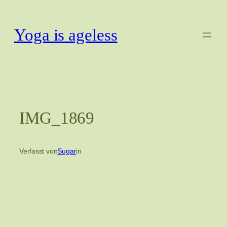
Zum
Inhalt
Yoga is ageless
springen
IMG_1869
Verfasst von
Sugar
in