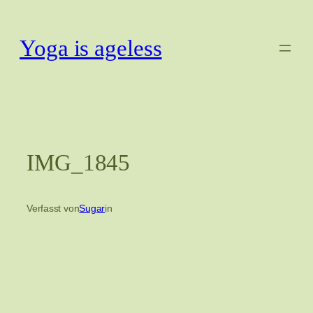
Zum
Inhalt
Yoga is ageless
springen
IMG_1845
Verfasst von
Sugar
in