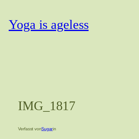
Zum
Inhalt
Yoga is ageless
springen
IMG_1817
Verfasst von
Sugar
in